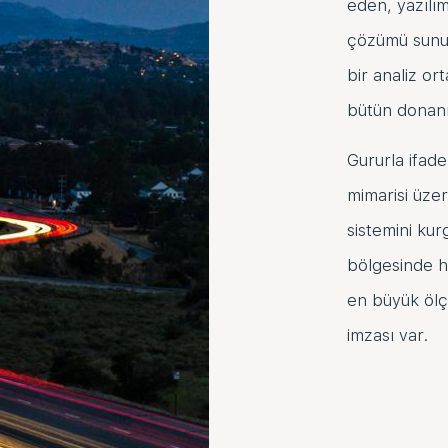
eden, yazılı
çözümü sunuyo
bir analiz o
bütün donanı
Gururla ifade
mimarisi üze
sistemini ku
bölgesinde h
en büyük ölçe
imzası var.