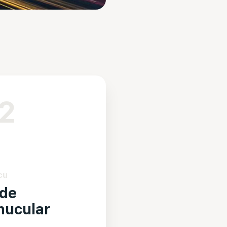
2
cu
ade
nucular