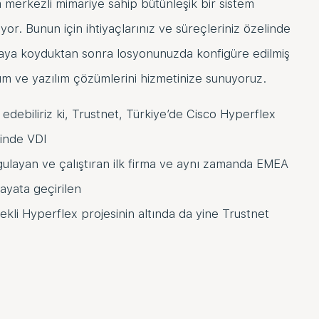
m merkezli mimariye sahip bütünleşik bir sistem
r. Bunun için ihtiyaçlarınız ve süreçleriniz özelinde
rtaya koyduktan sonra losyonunuzda konfigüre edilmiş
m ve yazılım çözümlerini hizmetinize sunuyoruz.
 edebiliriz ki, Trustnet, Türkiye’de Cisco Hyperflex
rinde VDI
rgulayan ve çalıştıran ilk firma ve aynı zamanda EMEA
ayata geçirilen
kli Hyperflex projesinin altında da yine Trustnet