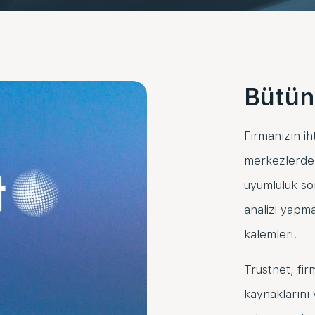
Bütün
Firmanızın ih
merkezlerden
uyumluluk so
analizi yapm
kalemleri.
Trustnet, fi
kaynaklarını 