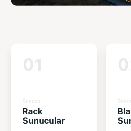
01
0
Sunucu
Sunu
Rack
Bl
Sunucular
Su