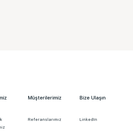
miz
Müşterilerimiz
Bize Ulaşın
ık
Referanslarımız
LinkedIn
miz