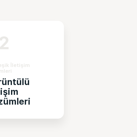
2
şik İletişim
mleri
rüntülü
tişim
zümleri