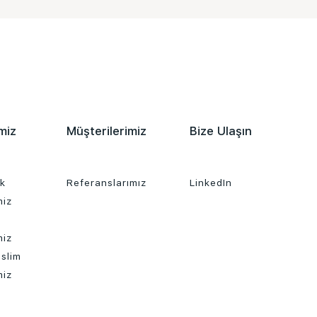
miz
Müşterilerimiz
Bize Ulaşın
ık
Referanslarımız
LinkedIn
miz
miz
slim
miz