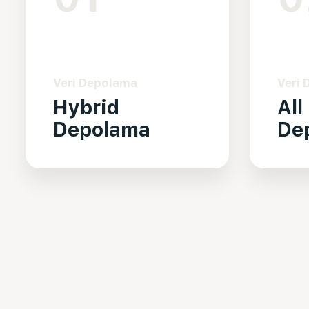
Veri Depolama
Veri
Hybrid
All
Depolama
De