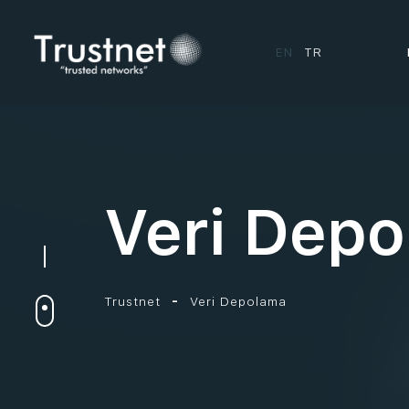
EN
TR
Veri Dep
Trustnet
Veri Depolama