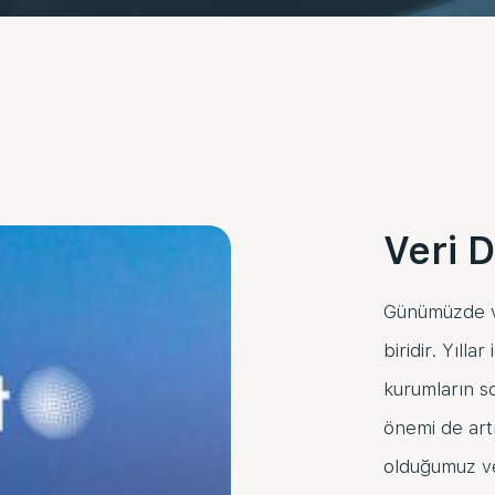
Veri 
Günümüzde ve
biridir. Yıll
kurumların so
önemi de art
olduğumuz ve