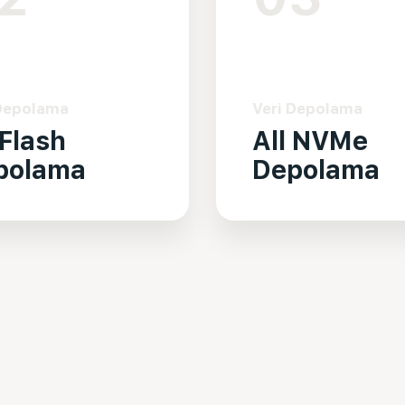
 Depolama
Veri Depolama
 Flash
All NVMe
polama
Depolama